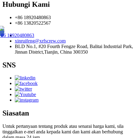
Hubungi Kami
+86 18920480863
+86 13820522567
+86 18920480863
xinruifeng@xrfscrew.com
BLD No.1, #20 Fourth Fengze Road, Balitai Industrial Park,
Jinnan District,Tianjin, China 300350
SNS
Siasatan
Untuk pertanyaan tentang produk atau senarai harga kami, sila
tinggalkan e-mel anda kepada kami dan kami akan berhubung
dalam masa 24 jam.