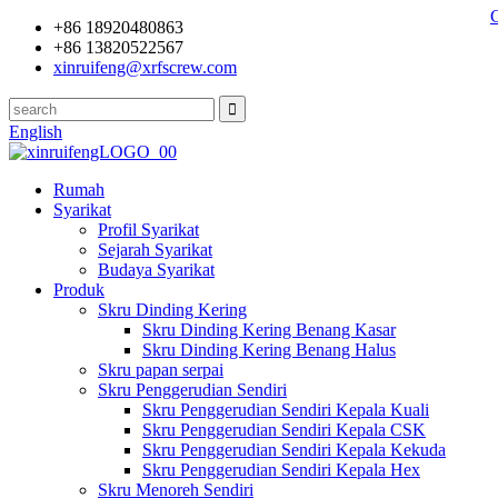
+86 18920480863
+86 13820522567
xinruifeng@xrfscrew.com
English
Rumah
Syarikat
Profil Syarikat
Sejarah Syarikat
Budaya Syarikat
Produk
Skru Dinding Kering
Skru Dinding Kering Benang Kasar
Skru Dinding Kering Benang Halus
Skru papan serpai
Skru Penggerudian Sendiri
Skru Penggerudian Sendiri Kepala Kuali
Skru Penggerudian Sendiri Kepala CSK
Skru Penggerudian Sendiri Kepala Kekuda
Skru Penggerudian Sendiri Kepala Hex
Skru Menoreh Sendiri