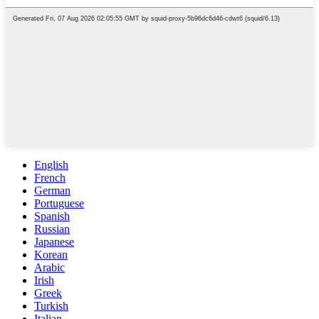
English
French
German
Portuguese
Spanish
Russian
Japanese
Korean
Arabic
Irish
Greek
Turkish
Italian