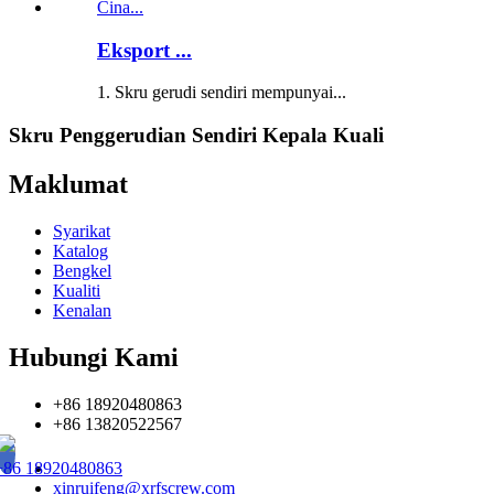
Eksport ...
1. Skru gerudi sendiri mempunyai...
Skru Penggerudian Sendiri Kepala Kuali
Maklumat
Syarikat
Katalog
Bengkel
Kualiti
Kenalan
Hubungi Kami
+86 18920480863
+86 13820522567
+86 18920480863
xinruifeng@xrfscrew.com