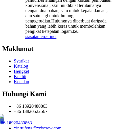
pandu.Bertentangan dengan kaedah pembuatan
konvensional, skru ini dibuat terutamanya
dengan dua bahan, satu untuk kepala dan aci,
dan satu lagi untuk hujung
penggerudian.Hujungnya diperbuat daripada
bahan yang lebih keras untuk membolehkan
pengikat ketepatan logam.ke...
siasatan
terperinci
Maklumat
Syarikat
Katalog
Bengkel
Kualiti
Kenalan
Hubungi Kami
+86 18920480863
+86 13820522567
+86 18920480863
xinruifeng@xrfscrew.com