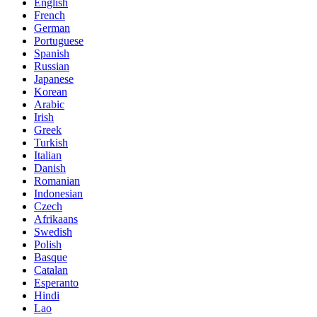
English
French
German
Portuguese
Spanish
Russian
Japanese
Korean
Arabic
Irish
Greek
Turkish
Italian
Danish
Romanian
Indonesian
Czech
Afrikaans
Swedish
Polish
Basque
Catalan
Esperanto
Hindi
Lao