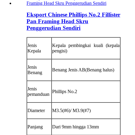
Eksport Chinese Phillips No.2 Fillister
Pan Framing Head Skru
Penggerudian Sendiri
Jenis
Kepala pembingkai kuali (kepala
Kepala
pengisi)
Jenis
Benang Jenis AB(Benang halus)
Benang
Jenis
Phillips No.2
pemanduan
Diameter
M3.5(#6)/ M3.9(#7)
Panjang
Dari 9mm hingga 13mm