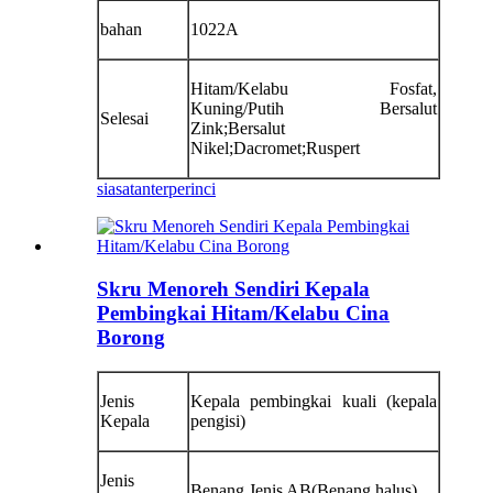
bahan
1022A
Hitam/Kelabu Fosfat,
Kuning/Putih Bersalut
Selesai
Zink;Bersalut
Nikel;Dacromet;Ruspert
siasatan
terperinci
Skru Menoreh Sendiri Kepala
Pembingkai Hitam/Kelabu Cina
Borong
Jenis
Kepala pembingkai kuali (kepala
Kepala
pengisi)
Jenis
Benang Jenis AB(Benang halus)