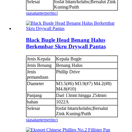
Selesai
fosfat hitam/kelabu;Bersalut Zink
Kuning/Putih
siasatan
terperinci
Black Bugle Head Benang Halus
Berkembar Skru Drywall Pantas
Jenis Kepala
Kepala Bugle
Jenis Benang
Benang Halus
Jenis
Phillip Drive
pemanduan
Diameter
M3.5(#6) M3.9(#7) M4.2(#8)
M4.8(#10)
Panjang
Dari 13mm hingga 254mm
bahan
1022A
Selesai
fosfat hitam/kelabu;Bersalut
Zink Kuning/Putih
siasatan
terperinci