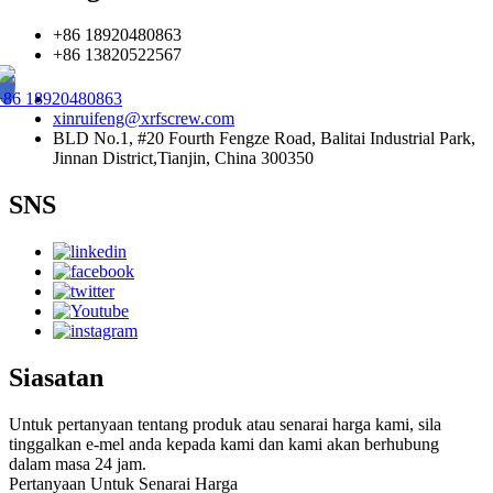
+86 18920480863
+86 13820522567
+86 18920480863
xinruifeng@xrfscrew.com
BLD No.1, #20 Fourth Fengze Road, Balitai Industrial Park,
Jinnan District,Tianjin, China 300350
SNS
Siasatan
Untuk pertanyaan tentang produk atau senarai harga kami, sila
tinggalkan e-mel anda kepada kami dan kami akan berhubung
dalam masa 24 jam.
Pertanyaan Untuk Senarai Harga