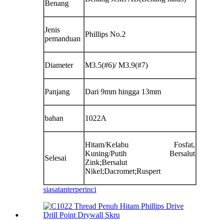
Benang
Jenis
Phillips No.2
pemanduan
Diameter
M3.5(#6)/ M3.9(#7)
Panjang
Dari 9mm hingga 13mm
bahan
1022A
Hitam/Kelabu Fosfat,
Kuning/Putih Bersalut
Selesai
Zink;Bersalut
Nikel;Dacromet;Ruspert
siasatan
terperinci