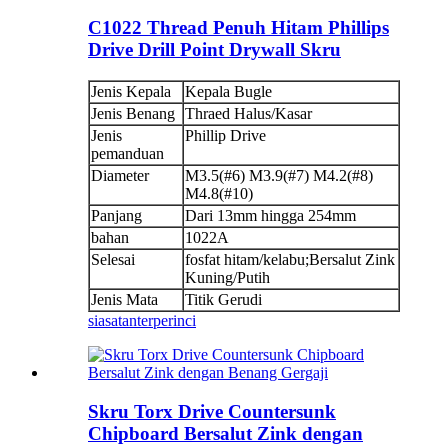
C1022 Thread Penuh Hitam Phillips
Drive Drill Point Drywall Skru
Jenis Kepala
Kepala Bugle
Jenis Benang
Thraed Halus/Kasar
Jenis
Phillip Drive
pemanduan
Diameter
M3.5(#6) M3.9(#7) M4.2(#8)
M4.8(#10)
Panjang
Dari 13mm hingga 254mm
bahan
1022A
Selesai
fosfat hitam/kelabu;Bersalut Zink
Kuning/Putih
Jenis Mata
Titik Gerudi
siasatan
terperinci
Skru Torx Drive Countersunk
Chipboard Bersalut Zink dengan