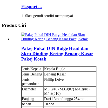
Eksport ...
1. Skru gerudi sendiri mempunyai...
Produk Ciri
Pakej Pukal DIN Bulge Head dan
Skru Dinding Kering Benang Kasar
Pakej Kotak
Jenis Kepala
Kepala Bugle
Jenis Benang
Benang Kasar
Jenis
Phillip Drive
pemanduan
Diameter
M3.5(#6) M3.9(#7) M4.2(#8)
M4.8(#10)
Panjang
Dari 13mm hingga 254mm
bahan
1022A