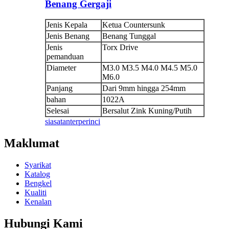
Benang Gergaji
Jenis Kepala
Ketua Countersunk
Jenis Benang
Benang Tunggal
Jenis
Torx Drive
pemanduan
Diameter
M3.0 M3.5 M4.0 M4.5 M5.0
M6.0
Panjang
Dari 9mm hingga 254mm
bahan
1022A
Selesai
Bersalut Zink Kuning/Putih
siasatan
terperinci
Maklumat
Syarikat
Katalog
Bengkel
Kualiti
Kenalan
Hubungi Kami