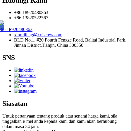
Hubungi Kami
+86 18920480863
+86 13820522567
+86 18920480863
xinruifeng@xrfscrew.com
BLD No.1, #20 Fourth Fengze Road, Balitai Industrial Park,
Jinnan District,Tianjin, China 300350
SNS
Siasatan
Untuk pertanyaan tentang produk atau senarai harga kami, sila
tinggalkan e-mel anda kepada kami dan kami akan berhubung
dalam masa 24 jam.