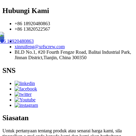
Hubungi Kami
+86 18920480863
+86 13820522567
+86 18920480863
xinruifeng@xrfscrew.com
BLD No.1, #20 Fourth Fengze Road, Balitai Industrial Park,
Jinnan District,Tianjin, China 300350
SNS
Siasatan
Untuk pertanyaan tentang produk atau senarai harga kami, sila